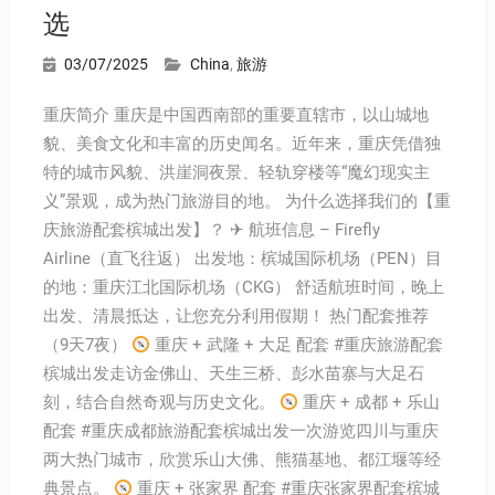
选
03/07/2025
China
,
旅游
重庆简介 重庆是中国西南部的重要直辖市，以山城地
貌、美食文化和丰富的历史闻名。近年来，重庆凭借独
特的城市风貌、洪崖洞夜景、轻轨穿楼等“魔幻现实主
义”景观，成为热门旅游目的地。 为什么选择我们的【重
庆旅游配套槟城出发】？ ✈ 航班信息 – Firefly
Airline（直飞往返） 出发地：槟城国际机场（PEN）目
的地：重庆江北国际机场（CKG） 舒适航班时间，晚上
出发、清晨抵达，让您充分利用假期！ 热门配套推荐
（9天7夜）
重庆 + 武隆 + 大足 配套 #重庆旅游配套
槟城出发走访金佛山、天生三桥、彭水苗寨与大足石
刻，结合自然奇观与历史文化。
重庆 + 成都 + 乐山
配套 #重庆成都旅游配套槟城出发一次游览四川与重庆
两大热门城市，欣赏乐山大佛、熊猫基地、都江堰等经
典景点。
重庆 + 张家界 配套 #重庆张家界配套槟城