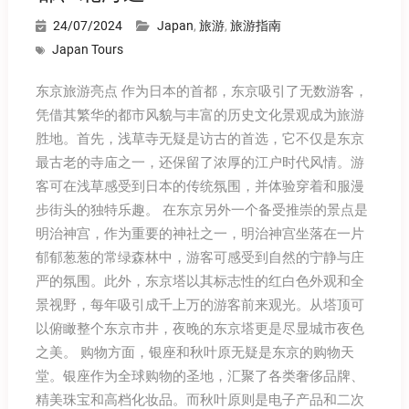
24/07/2024
Japan
,
旅游
,
旅游指南
Japan Tours
东京旅游亮点 作为日本的首都，东京吸引了无数游客，
凭借其繁华的都市风貌与丰富的历史文化景观成为旅游
胜地。首先，浅草寺无疑是访古的首选，它不仅是东京
最古老的寺庙之一，还保留了浓厚的江户时代风情。游
客可在浅草感受到日本的传统氛围，并体验穿着和服漫
步街头的独特乐趣。 在东京另外一个备受推崇的景点是
明治神宫，作为重要的神社之一，明治神宫坐落在一片
郁郁葱葱的常绿森林中，游客可感受到自然的宁静与庄
严的氛围。此外，东京塔以其标志性的红白色外观和全
景视野，每年吸引成千上万的游客前来观光。从塔顶可
以俯瞰整个东京市井，夜晚的东京塔更是尽显城市夜色
之美。 购物方面，银座和秋叶原无疑是东京的购物天
堂。银座作为全球购物的圣地，汇聚了各类奢侈品牌、
精美珠宝和高档化妆品。而秋叶原则是电子产品和二次