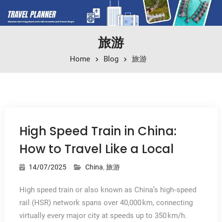
旅游
Home
Blog
旅游
High Speed Train in China:
How to Travel Like a Local
14/07/2025
China
,
旅游
High speed train or also known as China’s high‑speed
rail (HSR) network spans over 40,000 km, connecting
virtually every major city at speeds up to 350 km/h.