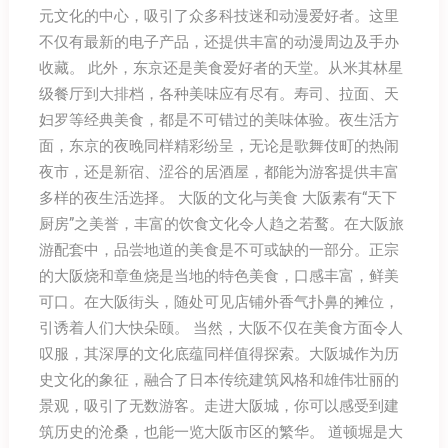
元文化的中心，吸引了众多科技迷和动漫爱好者。这里
不仅有最新的电子产品，还提供丰富的动漫周边及手办
收藏。 此外，东京还是美食爱好者的天堂。从米其林星
级餐厅到大排档，各种美味应有尽有。寿司、拉面、天
妇罗等经典美食，都是不可错过的美味体验。夜生活方
面，东京的夜晚同样精彩纷呈，无论是歌舞伎町的热闹
夜市，还是新宿、涩谷的居酒屋，都能为游客提供丰富
多样的夜生活选择。 大阪的文化与美食 大阪素有“天下
厨房”之美誉，丰富的饮食文化令人趋之若鹜。在大阪旅
游配套中，品尝地道的美食是不可或缺的一部分。正宗
的大阪烧和章鱼烧是当地的特色美食，口感丰富，鲜美
可口。在大阪街头，随处可见店铺外香气扑鼻的摊位，
引诱着人们大快朵颐。 当然，大阪不仅在美食方面令人
叹服，其深厚的文化底蕴同样值得探索。大阪城作为历
史文化的象征，融合了日本传统建筑风格和雄伟壮丽的
景观，吸引了无数游客。走进大阪城，你可以感受到建
筑历史的沧桑，也能一览大阪市区的繁华。 道顿堀是大