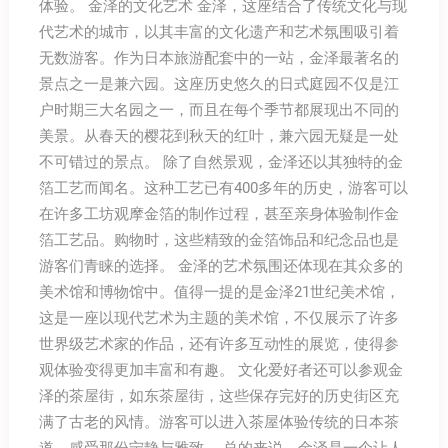
体验。 金泽的文化艺术 金泽，这座结合了传统文化与现
代艺术的城市，以其丰富的文化遗产和艺术氛围吸引着
无数游客。作为日本旅游配套中的一站，金泽最著名的
景点之一是兼六园。这座历史悠久的日式庭园不仅是江
户时期三大名园之一，而且在每个季节都展现出不同的
美景。从春天的樱花到秋天的红叶，兼六园无疑是一处
不可错过的景点。 除了自然景观，金泽还以其独特的金
箔工艺而闻名。这种工艺已有400多年的历史，游客可以
在许多工坊观摩金箔的制作过程，甚至亲身体验制作金
箔工艺品。购物时，这些精致的金箔饰品和纪念品也是
游客们青睐的选择。 金泽的艺术氛围还体现在其众多的
美术馆和博物馆中。值得一提的是金泽21世纪美术馆，
这是一座以现代艺术为主题的美术馆，不仅展示了许多
世界级艺术家的作品，还有许多互动性的展览，使得参
观体验变得更加丰富和有趣。 文化爱好者还可以参观金
泽的茶屋街，如东茶屋街，这些保存完好的历史街区充
满了古老的风情。游客可以进入茶屋体验传统的日本茶
道，感受那份宁静与雅致。 总的来说，金泽是一个让人