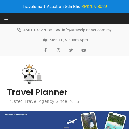
Travelsmart Vacation Sdn Bhd
KPK/LN 8029
Skip to content
+6010-3827086
info@travelplanner.com.my
Mon-Fri, 9:30am-6pm
Travel Planner
Trusted Travel Agency Since 2015