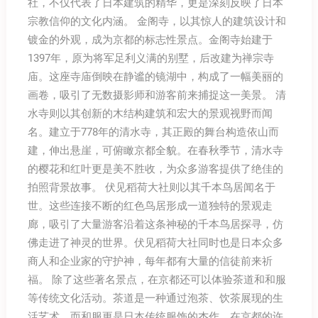
社，不仅代表了日本建筑的精华，更是深刻反映了日本
宗教信仰的文化内涵。 金阁寺，以其惊人的建筑设计和
镀金的外观，成为京都的标志性景点。金阁寺始建于
1397年，原为将军足利义满的别墅，后改建为禅宗寺
庙。这座寺庙倒映在静谧的镜湖中，构成了一幅美丽的
画卷，吸引了无数摄影师和游客前来捕捉这一美景。 清
水寺则以其创新的木结构建筑和宏大的景观视野而闻
名。建立于778年的清水寺，其正殿的舞台构造依山而
建，伸出悬崖，可俯瞰京都全貌。在春秋季节，清水寺
的樱花和红叶更是美不胜收，为众多游客提供了绝佳的
拍照背景故事。 伏见稻荷大社则以其千本鸟居闻名于
世。这些连接不断的红色鸟居形成一道独特的景观走
廊，吸引了大量游客沿着这条神秘的千本鸟居探寻，仿
佛走进了神灵的世界。伏见稻荷大社同时也是日本众多
商人和企业家的守护神，每年都有大量的信徒前来祈
福。 除了这些著名景点，在京都还可以体验茶道和和服
等传统文化活动。茶道是一种通过泡茶、饮茶展现的生
活艺术，而和服更是日本传统服饰的杰作。在京都的许