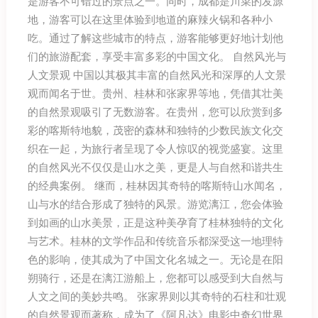
是游客不可错过的景点之一。同时，成都是川菜的发源
地，游客可以在这里体验到地道的麻辣火锅和各种小
吃。通过了解这些城市的特点，游客能够更好地计划他
们的旅游配套，享受丰富多彩的中国文化。 自然风光与
人文景观 中国以其极其丰富的自然风光和深厚的人文景
观而闻名于世。贵州、桂林和张家界等地，凭借其壮美
的自然景观吸引了无数游客。在贵州，您可以欣赏到多
彩的喀斯特地貌，茂密的森林和独特的少数民族文化交
织在一起，为旅行者呈现了令人惊叹的视觉盛宴。这里
的自然风光不仅仅是山水之美，更是人与自然和谐共生
的经典案例。 继而，桂林因其奇特的喀斯特山水闻名，
山与水的结合形成了独特的风景。游览漓江，您会体验
到如画的山水美景，正是这种美孕育了桂林独特的文化
与艺术。桂林的文学作品和传统音乐都深受这一地理特
色的影响，使其成为了中国文化名城之一。无论是在阳
朔骑行，还是在漓江游船上，您都可以感受到大自然与
人文之间的美妙共鸣。 张家界则以其奇特的石柱和壮观
的自然景观而著称，成为了《阿凡达》电影中奇幻世界