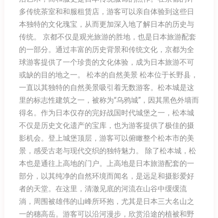
多传统茶室和和服租赁店，游客可以亲自体验到这些日
本独特的文化瑰宝，从而更加深入地了解日本的历史与
传统。 京都不仅是观光旅游的胜地，也是日本旅游配套
的一部分。通过丰富的历史背景和传统文化，京都为全
球游客提供了一个珍贵的文化体验，成为日本旅游不可
或缺的目的地之一。 松本的自然美景 松本位于长野县，
一直以其独特的自然美景吸引着无数游客。松本城是这
里的标志性建筑之一，被称为“乌鸦城”，因其黑色外墙而
得名。作为日本仅存的完好战国时代城堡之一，松本城
不仅是历史文化遗产的宝库，也为游客提供了极佳的摄
影机会。登上城堡顶层，游客可以俯瞰整个松本市的美
景，感受古老与现代交织的独特魅力。 除了松本城，松
本也是通往上高地的门户。上高地是日本旅游配套的一
部分，以其纯净的自然环境而闻名，是远足和摄影爱好
者的天堂。在这里，清澈见底的河流在山谷中缓缓流
淌，周围被雄伟的山峰所环抱，尤其是日本三大名山之
一的穗高岳。游客可以沿河漫步，欣赏沿途的植被和野