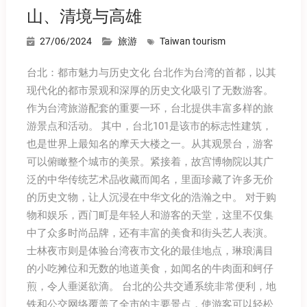
山、清境与高雄
27/06/2024
旅游
Taiwan tourism
台北：都市魅力与历史文化 台北作为台湾的首都，以其
现代化的都市景观和深厚的历史文化吸引了无数游客。
作为台湾旅游配套的重要一环，台北提供丰富多样的旅
游景点和活动。 其中，台北101是该市的标志性建筑，
也是世界上最知名的摩天大楼之一。从其观景台，游客
可以俯瞰整个城市的美景。紧接着，故宫博物院以其广
泛的中华传统艺术品收藏而闻名，里面珍藏了许多无价
的历史文物，让人沉浸在中华文化的浩瀚之中。 对于购
物和娱乐，西门町是年轻人和游客的天堂，这里不仅集
中了众多时尚品牌，还有丰富的美食和街头艺人表演。
士林夜市则是体验台湾夜市文化的最佳地点，琳琅满目
的小吃摊位和无数的地道美食，如闻名的牛肉面和蚵仔
煎，令人垂涎欲滴。 台北的公共交通系统非常便利，地
铁和公交网络覆盖了全市的主要景点，使游客可以轻松