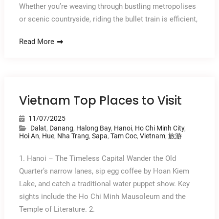
Whether you’re weaving through bustling metropolises
or scenic countryside, riding the bullet train is efficient,
Read More
Vietnam Top Places to Visit
11/07/2025
Dalat
,
Danang
,
Halong Bay
,
Hanoi
,
Ho Chi Minh City
,
Hoi An
,
Hue
,
Nha Trang
,
Sapa
,
Tam Coc
,
Vietnam
,
旅游
1. Hanoi – The Timeless Capital Wander the Old
Quarter’s narrow lanes, sip egg coffee by Hoan Kiem
Lake, and catch a traditional water puppet show. Key
sights include the Ho Chi Minh Mausoleum and the
Temple of Literature. 2.