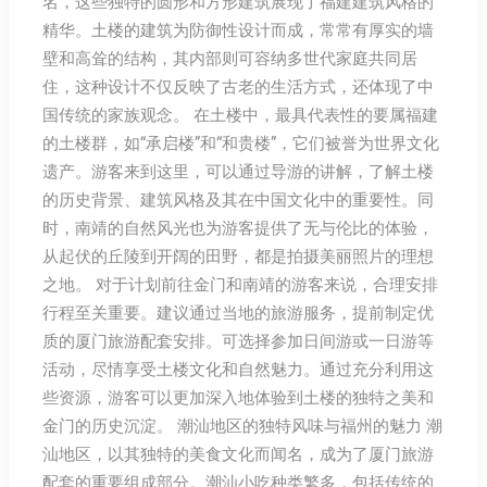
名，这些独特的圆形和方形建筑展现了福建建筑风格的
精华。土楼的建筑为防御性设计而成，常常有厚实的墙
壁和高耸的结构，其内部则可容纳多世代家庭共同居
住，这种设计不仅反映了古老的生活方式，还体现了中
国传统的家族观念。 在土楼中，最具代表性的要属福建
的土楼群，如“承启楼”和“和贵楼”，它们被誉为世界文化
遗产。游客来到这里，可以通过导游的讲解，了解土楼
的历史背景、建筑风格及其在中国文化中的重要性。同
时，南靖的自然风光也为游客提供了无与伦比的体验，
从起伏的丘陵到开阔的田野，都是拍摄美丽照片的理想
之地。 对于计划前往金门和南靖的游客来说，合理安排
行程至关重要。建议通过当地的旅游服务，提前制定优
质的厦门旅游配套安排。可选择参加日间游或一日游等
活动，尽情享受土楼文化和自然魅力。通过充分利用这
些资源，游客可以更加深入地体验到土楼的独特之美和
金门的历史沉淀。 潮汕地区的独特风味与福州的魅力 潮
汕地区，以其独特的美食文化而闻名，成为了厦门旅游
配套的重要组成部分。潮汕小吃种类繁多，包括传统的