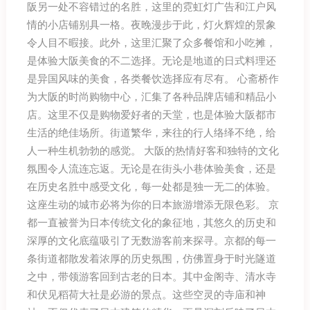
阪另一处不容错过的名胜，这里的霓虹灯广告和江户风
情的小店铺别具一格。夜晚漫步于此，灯火辉煌的景象
令人目不暇接。此外，这里汇聚了众多餐馆和小吃摊，
是体验大阪美食的不二选择。无论是地道的日式料理还
是异国风味的美食，各类餐饮选择应有尽有。 心斋桥作
为大阪的时尚购物中心，汇集了各种品牌店铺和精品小
店。这里不仅是购物爱好者的天堂，也是体验大阪都市
生活的绝佳场所。街道繁华，来往的行人络绎不绝，给
人一种生机勃勃的感觉。 大阪的热情好客和独特的文化
氛围令人流连忘返。无论是在街头小巷体验美食，还是
在历史名胜中感受文化，每一处都是独一无二的体验。
这座生动的城市必将为你的日本旅游增添无限色彩。 京
都一直被誉为日本传统文化的象征地，其悠久的历史和
深厚的文化底蕴吸引了无数游客前来探寻。京都的每一
条街道都散发着浓厚的历史氛围，仿佛置身于时光隧道
之中，带领游客回到古老的日本。其中金阁寺、清水寺
和伏见稻荷大社是必游的景点。这些空灵的寺庙和神