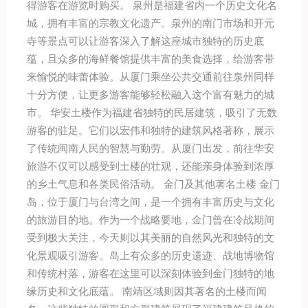
得游客在游览时购买。 泉州是福建省内一个历史文化名
城，拥有丰富的宗教文化遗产。泉州的南门市场和开元
寺等景点可以让游客深入了解这座城市独特的历史底
蕴，且众多的海鲜餐馆提供丰富的美食选择，给游客带
来愉悦的味蕾体验。从厦门乘坐公共交通前往泉州同样
十分方便，让更多游客能够轻松融入这个富有魅力的城
市。 华安土楼作为福建省独特的民居建筑，吸引了无数
游客的驻足。它们以宏伟和独特的建筑风格著称，展示
了传统闽南人民的智慧与勤劳。从厦门出发，前往华安
旅游不仅可以感受到土楼的壮观，还能亲身体验到浓厚
的乡土气息和各类民俗活动。 金门及其他著名土楼 金门
岛，位于厦门与台湾之间，是一个拥有丰富历史与文化
的旅游目的地。作为一个战略要地，金门曾在冷战期间
受到极大关注，今天则以其美丽的自然风光和独特的文
化景观吸引游客。岛上有众多的历史遗迹、战地博物馆
和传统村落，游客在这里可以深刻体验到金门独特的地
缘历史和文化底蕴。 南靖区域则因其著名的土楼而闻
✕